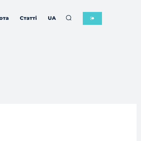
ота
Статті
UA