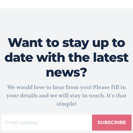
Want to stay up to
date with the latest
news?
We would love to hear from you! Please fill in
your details and we will stay in touch. It's that
simple!
SUBSCRIBE