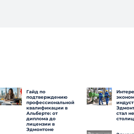
Гайд по
Интер
подтверждению
эконо
профессиональной
индус
квалификации в
Эдмонт
Альберте: от
стал н
диплома до
столи
лицензии в
Эдмонтоне