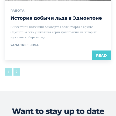
РАБОТА
История добычи льда в Эдмонтоне
В известной коллекции Хьюберта Голлингворта в архиве
Эдмонтона есть уникальная серия фотографий, на которых
мужчины собирают лед...
YANA TREFILOVA
READ
Want to stay up to date