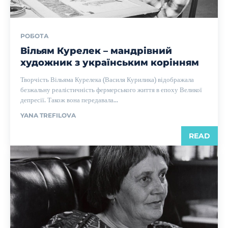
РОБОТА
Вільям Курелек – мандрівний
художник з українським корінням
Творчість Вільяма Курелека (Василя Курилика) відображала
безжальну реалістичність фермерського життя в епоху Великої
депресії. Також вона передавала...
YANA TREFILOVA
READ