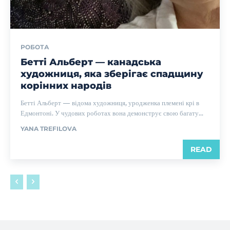
РОБОТА
Бетті Альберт — канадська
художниця, яка зберігає спадщину
корінних народів
Бетті Альберт — відома художниця, уродженка племені крі в
Едмонтоні. У чудових роботах вона демонструє свою багату...
YANA TREFILOVA
READ