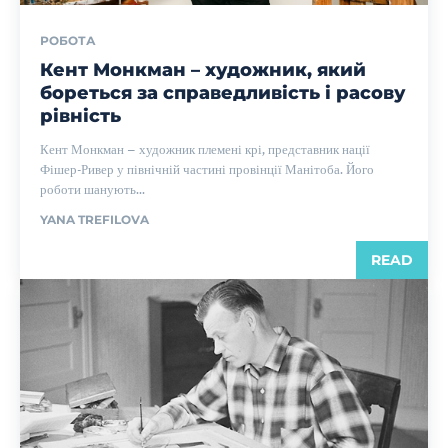
РОБОТА
Кент Монкман – художник, який
бореться за справедливість і расову
рівність
Кент Монкман – художник племені крі, представник нації
Фішер-Ривер у північній частині провінції Манітоба. Його
роботи шанують...
YANA TREFILOVA
READ