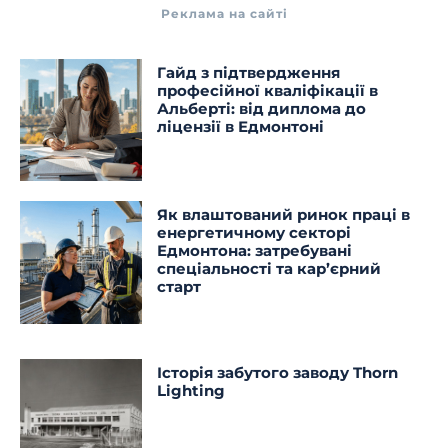
Реклама на сайті
Гайд з підтвердження
професійної кваліфікації в
Альберті: від диплома до
ліцензії в Едмонтоні
Як влаштований ринок праці в
енергетичному секторі
Едмонтона: затребувані
спеціальності та кар’єрний
старт
Історія забутого заводу Thorn
Lighting