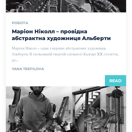
РОБОТА
Маріон Ніколл – провідна
абстрактна художниця Альберти
Маріон Ніколл – одна з перших абстрактних художниць
Альберти. В ізольованій творчій спільноті Калгарі XX століття,
де...
YANA TREFILOVA
READ