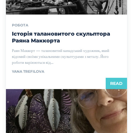
РОБОТА
Історія талановитого скульптора
Раяна Маккорта
Раян Маккорт — талановитий канадський художник, який
відомий своїми унікальними скульптурами з металу. Його
роботи варіюються від...
YANA TREFILOVA
READ