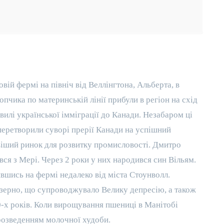
овій фермі на північ від Веллінгтона, Альберта, в
опчика по материнській лінії прибули в регіон на схід
хвилі української імміграції до Канади. Незабаром ці
 перетворили суворі прерії Канади на успішний
віший ринок для розвитку промисловості. Дмитро
вся з Мері. Через 2 роки у них народився син Вільям.
вшись на фермі недалеко від міста Стоунволл.
а зерно, що супроводжувало Велику депресію, а також
0-х років. Коли вирощування пшениці в Манітобі
розведенням молочної худоби.