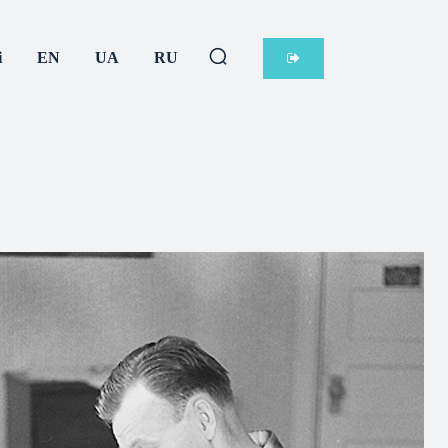
і
EN
UA
RU