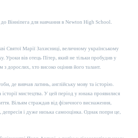
 до Вінніпега для навчання в Newton High School.
ркві Святої Марії Захисниці, величному українському
. Уроки вів отець Пітер, який не тільки пробудив у
им з дорослих, хто високо оцінив його талант.
би, де вивчав латинь, англійську мову та історію.
а історії мистецтва. У цей період у юнака проявилися
иття. Вільям страждав від фізичного виснаження,
, депресія і дуже низька самооцінка. Однак попри це,