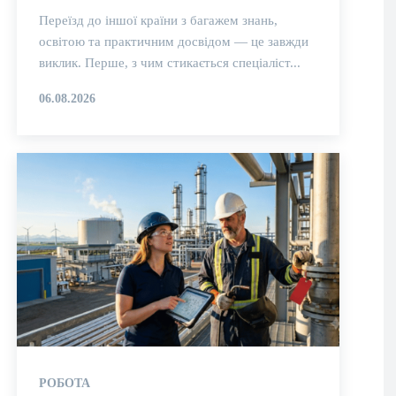
Переїзд до іншої країни з багажем знань,
освітою та практичним досвідом — це завжди
виклик. Перше, з чим стикається спеціаліст...
06.08.2026
РОБОТА