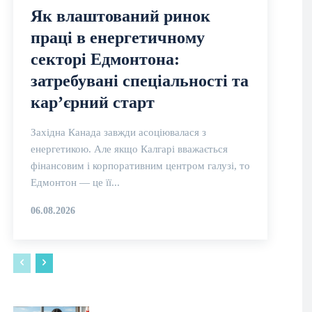
Як влаштований ринок
праці в енергетичному
секторі Едмонтона:
затребувані спеціальності та
кар’єрний старт
Західна Канада завжди асоціювалася з
енергетикою. Але якщо Калгарі вважається
фінансовим і корпоративним центром галузі, то
Едмонтон — це її...
06.08.2026