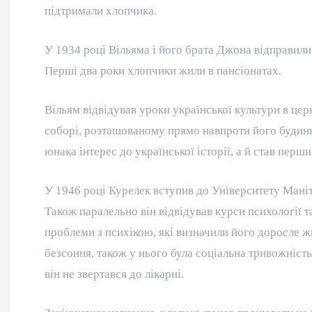
підтримали хлопчика.
У 1934 році Вільяма і його брата Джона відправили
Перші два роки хлопчики жили в пансіонатах.
Вільям відвідував уроки української культури в це
соборі, розташованому прямо навпроти його будинку
юнака інтерес до української історії, а й став перш
У 1946 році Курелек вступив до Університету Маніто
Також паралельно він відвідував курси психології т
проблеми з психікою, які визначили його доросле ж
безсоння, також у нього була соціальна тривожність
він не звертався до лікарні.