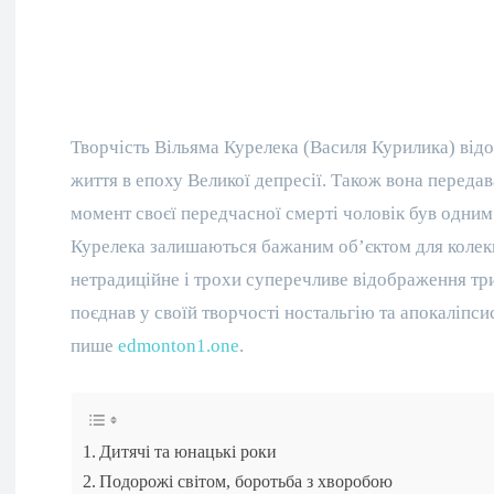
Творчість Вільяма Курелека (Василя Курилика) від
життя в епоху Великої депресії. Також вона перед
момент своєї передчасної смерті чоловік був одним
Курелека залишаються бажаним об’єктом для колекц
нетрадиційне і трохи суперечливе відображення три
поєднав у своїй творчості ностальгію та апокаліпси
пише
edmonton1.one
.
Дитячі та юнацькі роки
Подорожі світом, боротьба з хворобою