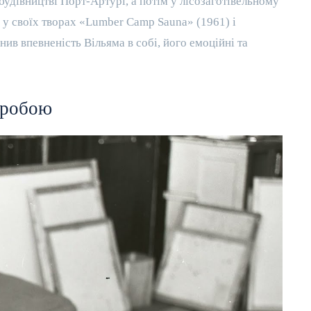
удівництві Порт-Артурі, а потім у лісозаготівельному
в у своїх творах «Lumber Camp Sauna» (1961) і
нив впевненість Вільяма в собі, його емоційні та
оробою