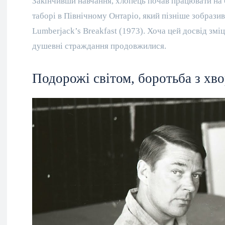
Закінчивши навчання, хлопець почав працювати на б
таборі в Північному Онтаріо, який пізніше зобрази
Lumberjack’s Breakfast (1973). Хоча цей досвід зміц
душевні страждання продовжилися.
Подорожі світом, боротьба з хв