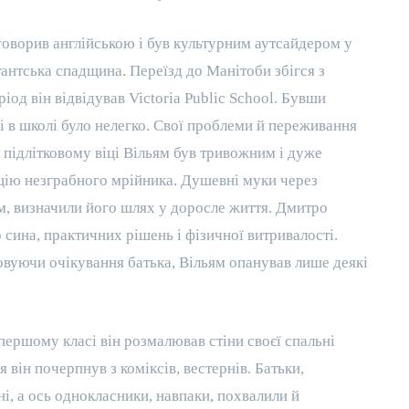
говорив англійською і був культурним аутсайдером у
тантська спадщина. Переїзд до Манітоби збігся з
іод він відвідував Victoria Public School. Бувши
 в школі було нелегко. Свої проблеми й переживання
 підлітковому віці Вільям був тривожним і дуже
ацію незграбного мрійника. Душевні муки через
м, визначили його шлях у доросле життя. Дмитро
 сина, практичних рішень і фізичної витривалості.
овуючи очікування батька, Вільям опанував лише деякі
першому класі він розмалював стіни своєї спальні
 він почерпнув з коміксів, вестернів. Батьки,
, а ось однокласники, навпаки, похвалили й