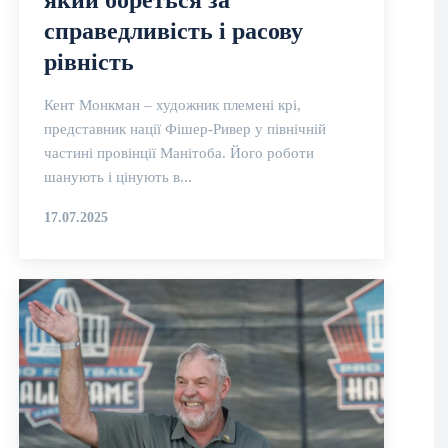
який бореться за
справедливість і расову
рівність
Кент Монкман – художник племені крі,
представник нації Фішер-Ривер у північній
частині провінції Манітоба. Його роботи
шанують і цінують в...
17.07.2025