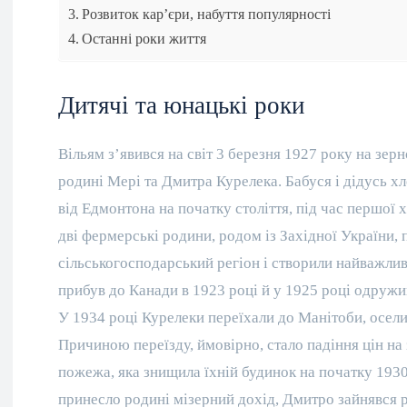
Розвиток кар’єри, набуття популярності
Останні роки життя
Дитячі та юнацькі роки
Вільям з’явився на світ 3 березня 1927 року на зерн
родині Мері та Дмитра Курелека. Бабуся і дідусь хл
від Едмонтона на початку століття, під час першої 
дві фермерські родини, родом із Західної України,
сільськогосподарський регіон і створили найважли
прибув до Канади в 1923 році й у 1925 році одружи
У 1934 році Курелеки переїхали до Манітоби, осели
Причиною переїзду, ймовірно, стало падіння цін н
пожежа, яка знищила їхній будинок на початку 193
принесло родині мізерний дохід, Дмитро зайнявся 