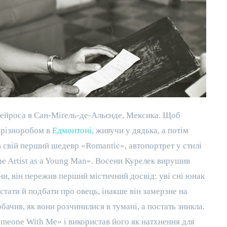
кейроса в Сан-Міґель-де-Альєнде, Мексика. Щоб
и різноробом в
Едмонтоні
, живучи у дядька, а потім
 свій перший шедевр «Romantic», автопортрет у стилі
he Artist as a Young Man». Восени Курелек вирушив
ни, він пережив перший містичний досвід: уві сні юнак
встати й подбати про овець, інакше він замерзне на
обачив, як вони розчинилися в тумані, а постать зникла.
omeone With Me» і використав його як натхнення для