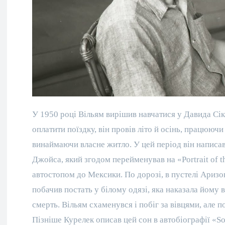
У 1950 році Вільям вирішив навчатися у Давида Сі
оплатити поїздку, він провів літо й осінь, працююч
винаймаючи власне житло. У цей період він написав
Джойса, який згодом перейменував на «Portrait of t
автостопом до Мексики. По дорозі, в пустелі Аризо
побачив постать у білому одязі, яка наказала йому 
смерть. Вільям схаменувся і побіг за вівцями, але п
Пізніше Курелек описав цей сон в автобіографії «S