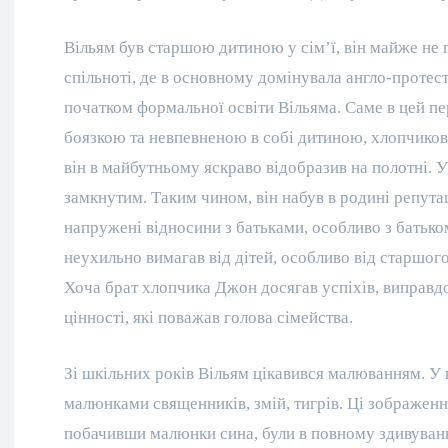
Вільям був старшою дитиною у сім’ї, він майже не 
спільноті, де в основному домінувала англо-протес
початком формальної освіти Вільяма. Саме в цей пер
боязкою та невпевненою в собі дитиною, хлопчикові
він в майбутньому яскраво відобразив на полотні. У
замкнутим. Таким чином, він набув в родині репут
напружені відносини з батьками, особливо з батько
неухильно вимагав від дітей, особливо від старшого
Хоча брат хлопчика Джон досягав успіхів, виправд
цінності, які поважав голова сімейства.
Зі шкільних років Вільям цікавився малюванням. У 
малюнками священників, змій, тигрів. Ці зображення
побачивши малюнки сина, були в повному здивуванні