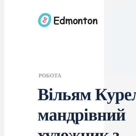
РОБОТА
Вільям Куре
мандрівний
художник з